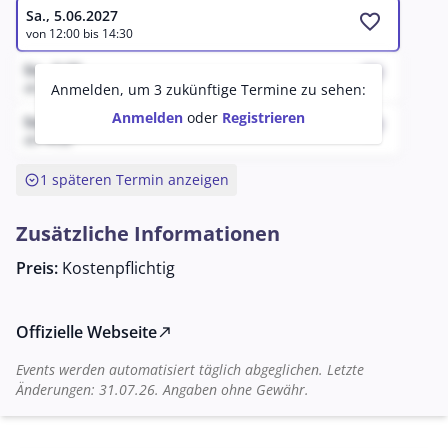
Zu erleben sind klassische und moderne Dressur,
Sa., 5.06.2027
favorite
von 12:00 bis 14:30
akrobatische Trickreitkunst, Freiheitsdressuren sowie
eine spektakuläre Ungarische Post. Eine internationale
So., 9.08.
favorite
Tanzkompanie und beeindruckende Spezialeffekte
ab 14:10
Anmelden, um 3 zukünftige Termine zu sehen:
runden das Programm ab. CAVALLUNA beweist einmal
Anmelden
oder
Registrieren
Sa., 8.08.
favorite
mehr, dass es weit mehr ist als eine
ab 14:32
Pferdeveranstaltung – es ist ein unvergessliches
expand_circle_down
1 späteren Termin anzeigen
Erlebnis.
Zusätzliche Informationen
Preis:
Kostenpflichtig
Offizielle Webseite
north_east
Events werden automatisiert täglich abgeglichen. Letzte
Änderungen: 31.07.26. Angaben ohne Gewähr.