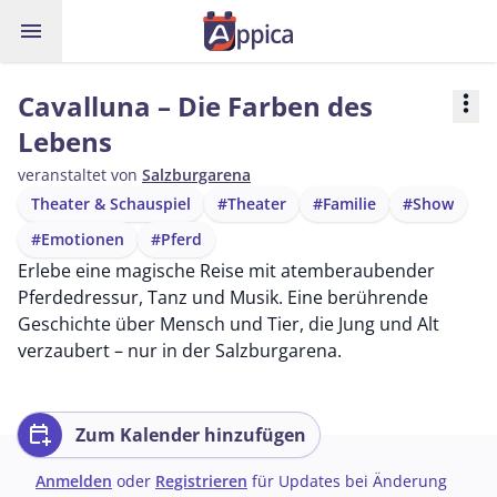
menu
Cavalluna – Die Farben des
more_vert
Lebens
veranstaltet von
Salzburgarena
Theater & Schauspiel
#Theater
#Familie
#Show
#Emotionen
#Pferd
Erlebe eine magische Reise mit atemberaubender
Pferdedressur, Tanz und Musik. Eine berührende
Geschichte über Mensch und Tier, die Jung und Alt
verzaubert – nur in der Salzburgarena.
calendar_add_on
Zum Kalender hinzufügen
Anmelden
oder
Registrieren
für Updates bei Änderung