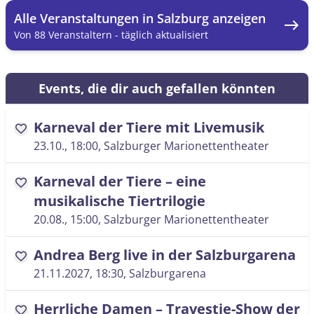
Alle Veranstaltungen in Salzburg anzeigen
east
Von 88 Veranstaltern - täglich aktualisiert
Events, die dir auch gefallen könnten
Karneval der Tiere mit Livemusik
favorite
23.10., 18:00
, Salzburger Marionettentheater
Karneval der Tiere – eine
favorite
musikalische Tiertrilogie
20.08., 15:00
, Salzburger Marionettentheater
Andrea Berg live in der Salzburgarena
favorite
21.11.2027, 18:30
, Salzburgarena
Herrliche Damen – Travestie-Show der
favorite