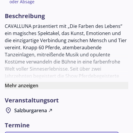
oder Absage
Beschreibung
CAVALLUNA präsentiert mit „Die Farben des Lebens“
ein magisches Spektakel, das Kunst, Emotionen und
die einzigartige Verbindung zwischen Mensch und Tier
vereint. Knapp 60 Pferde, atemberaubende
Tanzeinlagen, mitreißende Musik und opulente
Kostüme verwandeln die Bühne in eine farbenfrohe
Welt voller Sinneserlebnisse. Seit über zwei
Jahrzehnten begeistert die Show Pferdebegeisterte
und Familien gleichermaßen.
Mehr anzeigen
Im Mittelpunkt steht der Hirtenjunge Arhat, der die
Veranstaltungsort
Menschheit vom „Schleier des Vergessens“ befreien
muss. Auf seiner Reise durch Indien trifft er Shaneya
location_on
Salzburgarena
north_east
und stellt sich skrupellosen Gegnern, um den Fluch zu
brechen. Die Handlung verbindet mythische Elemente
Termine
mit berührenden Momenten.