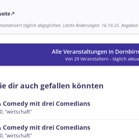
seite
north_east
tomatisiert täglich abgeglichen. Letzte Änderungen: 16.10.25. Angabe
Alle Veranstaltungen in Dornbir
Von 29 Veranstaltern - täglich aktual
ie dir auch gefallen könnten
& Comedy mit drei Comedians
00
, "wirtschaft"
& Comedy mit drei Comedians
00
, "wirtschaft"