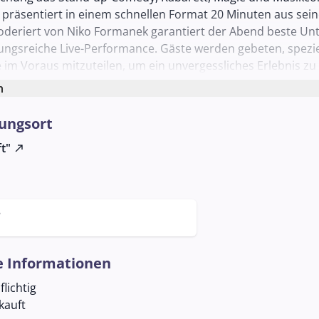
r präsentiert in einem schnellen Format 20 Minuten aus sei
eriert von Niko Formanek garantiert der Abend beste Un
ngsreiche Live-Performance. Gäste werden gebeten, spezie
m Voraus mitzuteilen, um ein unvergessliches Erlebnis zu
.
n
ungsort
t"
north_east
5
e Informationen
lichtig
kauft