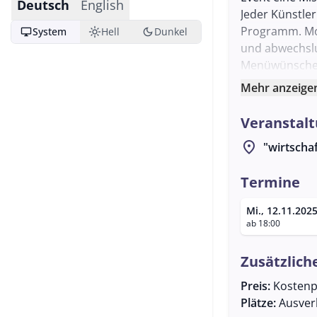
Deutsch
English
Jeder Künstle
Programm. Mod
desktop_windows
light_mode
dark_mode
System
Hell
Dunkel
und abwechslu
Menüwünsche i
gewährleisten
Mehr anzeige
Veranstalt
location_on
"wirtschaf
Termine
Mi., 12.11.202
ab 18:00
Zusätzlich
Preis:
Kostenpf
Plätze:
Ausver