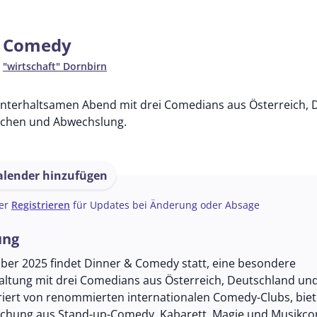
& Comedy
n
"wirtschaft" Dornbirn
unterhaltsamen Abend mit drei Comedians aus Österreich, D
achen und Abwechslung.
lender hinzufügen
er
Registrieren
für Updates bei Änderung oder Absage
ung
er 2025 findet Dinner & Comedy statt, eine besondere
ltung mit drei Comedians aus Österreich, Deutschland un
iriert von renommierten internationalen Comedy-Clubs, biet
schung aus Stand-up-Comedy, Kabarett, Magie und Musikc