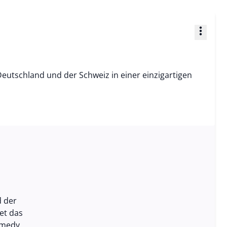
more_vert
eutschland und der Schweiz in einer einzigartigen
d der
et das
omedy.