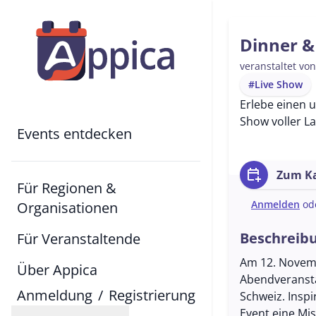
Dinner 
veranstaltet vo
#Live Show
Erlebe einen 
Show voller L
Events entdecken
calendar_add_on
Zum Ka
Für Regionen &
Anmelden
od
Organisationen
Beschreib
Für Veranstaltende
Am 12. Novemb
Über Appica
Abendveransta
Anmeldung
/
Registrierung
Schweiz. Insp
Event eine Mi