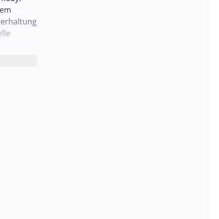
nem
terhaltung
lle