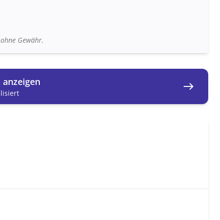
n ohne Gewähr.
n anzeigen
east
isiert