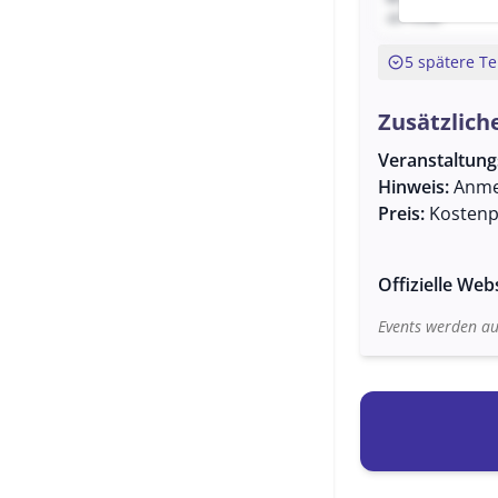
ab 15:48
expand_circle_down
5 spätere T
Zusätzlich
Veranstaltun
Hinweis:
Anmel
Preis:
Kostenpf
Offizielle Web
Events werden au