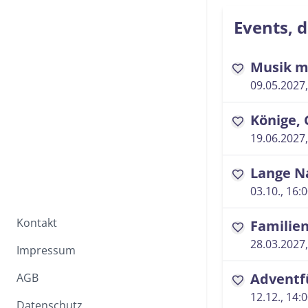
Events, d
Musik m
favorite
09.05.2027,
Könige, 
favorite
19.06.2027,
Lange N
favorite
03.10., 16:
Kontakt
Familie
favorite
28.03.2027,
Impressum
Adventf
AGB
favorite
12.12., 14:
Datenschutz