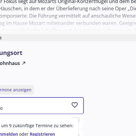
r Fokus liegt auf Mozarts Original-Konzertflügel und dem 
Häuschen, in dem er der Überlieferung nach seine Oper „Di
komponierte. Die Führung vermittelt auf anschauliche Weise
tag im Hause Mozart miteinander verbunden waren. Geeignet
 das musikalische Schaffen und den privaten Lebensraum d
hten.
n
ungsort
ohnhaus
north_east
ermine anzeigen
favorite
00
favorite
um 9 zukünftige Termine zu sehen:
nmelden
oder
Registrieren