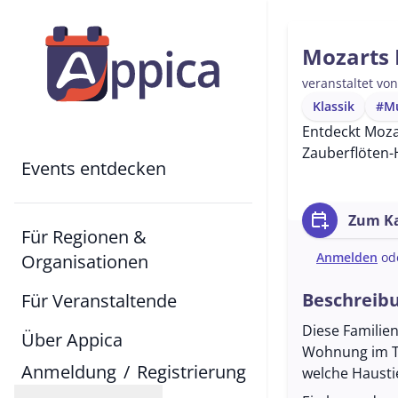
Mozarts 
veranstaltet vo
Klassik
#M
Entdeckt Mozar
Zauberflöten-H
Events entdecken
calendar_add_on
Zum Ka
Für Regionen &
Anmelden
od
Organisationen
Beschreib
Für Veranstaltende
Diese Familien
Über Appica
Wohnung im Ta
Anmeldung
/
Registrierung
welche Hausti