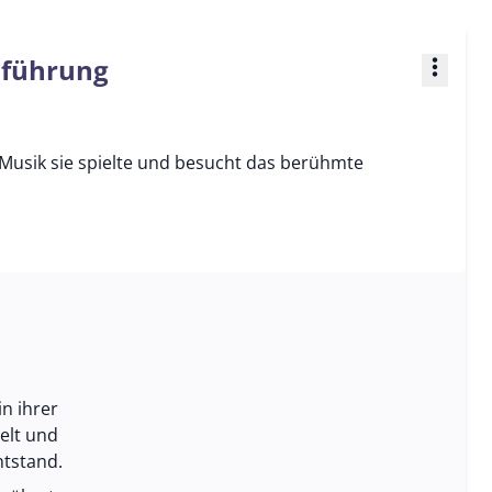
enführung
more_vert
e Musik sie spielte und besucht das berühmte
n ihrer
elt und
ntstand.