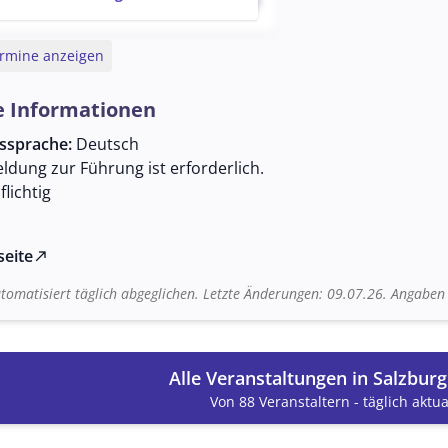
favorite
ermine anzeigen
e Informationen
gssprache:
Deutsch
dung zur Führung ist erforderlich.
lichtig
seite
north_east
tomatisiert täglich abgeglichen. Letzte Änderungen: 09.07.26. Angabe
Alle Veranstaltungen in Salzbur
Von 88 Veranstaltern - täglich aktual