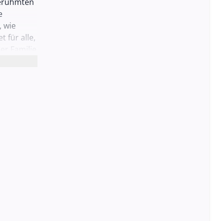
berühmten
e
, wie
 für alle,
er Familie