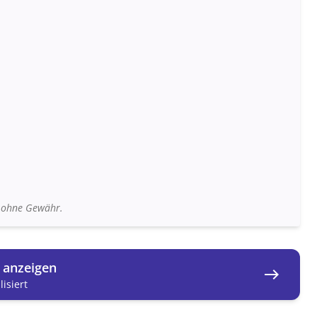
n ohne Gewähr.
g anzeigen
east
isiert