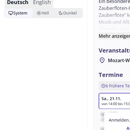
Ein besondere
Deutsch
English
Zauberflöten-
desktop_windows
light_mode
dark_mode
System
Hell
Dunkel
Zauberflöte“ 
Musik und All
die mehr über
erfahren möc
Mehr anzeige
Veranstalt
location_on
Mozart-W
Termine
expand_circle_up
6 frühere T
Sa., 21.11.
von 14:00 bis 15:
Sa., 8.08.
ab 16:56
Anmelden, 
A
Fr., 7.08.