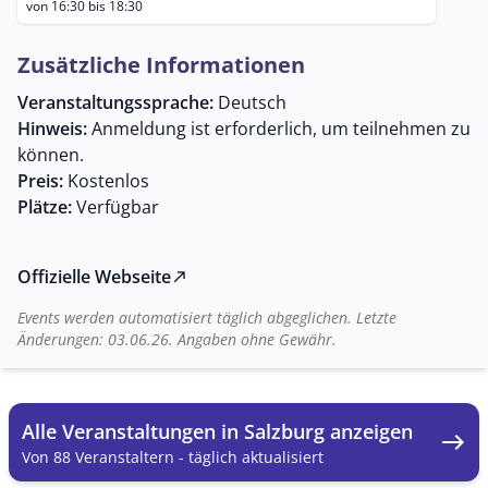
in Kooperation mit Kokon Beratung statt.
von 16:30 bis 18:30
Zusätzliche Informationen
Veranstaltungssprache:
Deutsch
Hinweis:
Anmeldung ist erforderlich, um teilnehmen zu
können.
Preis:
Kostenlos
Plätze:
Verfügbar
Offizielle Webseite
north_east
Events werden automatisiert täglich abgeglichen. Letzte
Änderungen: 03.06.26. Angaben ohne Gewähr.
Alle Veranstaltungen in Salzburg anzeigen
east
Von 88 Veranstaltern - täglich aktualisiert