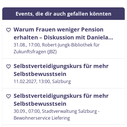
Events, die dir auch gefallen könnten
Warum Frauen weniger Pension
favorite
erhalten – Diskussion mit Daniela
Schwaiger
31.08., 17:00
, Robert-Jungk-Bibliothek für
Zukunftsfragen (JBZ)
Selbstverteidigungskurs für mehr
favorite
Selbstbewusstsein
11.02.2027, 13:00
, Salzburg
Selbstverteidigungskurs für mehr
favorite
Selbstbewusstsein
30.09., 07:00
, Stadtverwaltung Salzburg -
Bewohnerservice Liefering