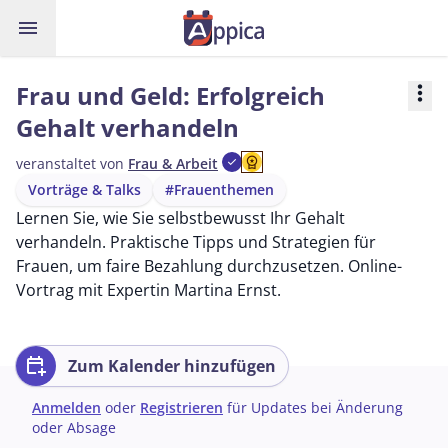
menu
Frau und Geld: Erfolgreich
more_vert
Gehalt verhandeln
workspace_premium
veranstaltet von
Frau & Arbeit
check
Vorträge & Talks
#Frauenthemen
Lernen Sie, wie Sie selbstbewusst Ihr Gehalt
verhandeln. Praktische Tipps und Strategien für
Frauen, um faire Bezahlung durchzusetzen. Online-
Vortrag mit Expertin Martina Ernst.
calendar_add_on
Zum Kalender hinzufügen
Anmelden
oder
Registrieren
für Updates bei Änderung
oder Absage