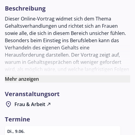
Beschreibung
Dieser Online-Vortrag widmet sich dem Thema
Gehaltsverhandlungen und richtet sich an Frauen
sowie alle, die sich in diesem Bereich unsicher fühlen.
Besonders beim Einstieg ins Berufsleben kann das
Verhandeln des eigenen Gehalts eine
Herausforderung darstellen. Der Vortrag zeigt auf,
warum in Gehaltsgesprächen oft weniger gefordert
wird, als möglich wäre, und welche langfristigen Folgen
dies für die Erwerbsbiografie haben kann.
Mehr anzeigen
Teilnehmende erhalten praktische Tipps zur
Vorbereitung auf Gehaltsverhandlungen, lernen, wie
Veranstaltungsort
sie das „richtige“ Gehalt realistisch einschätzen und
location_on
Frau & Arbeit
north_east
mehr Selbstvertrauen in die eigenen Leistungen
entwickeln können. Verhandlungsgeschick wird dabei
Termine
als erlernbare Fähigkeit vermittelt.
Der Vortrag wird von Martina Ernst geleitet und findet
Di., 9.06.