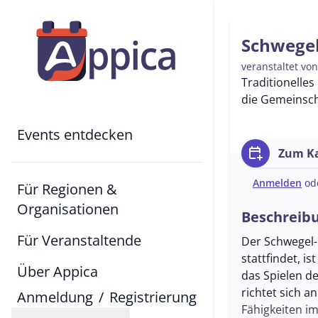
Schwegel
veranstaltet vo
Traditionelles
die Gemeinsch
Events entdecken
calendar_add_on
Zum Ka
Anmelden
od
Für Regionen &
Organisationen
Beschreib
Für Veranstaltende
Der Schwegel-
stattfindet, i
Über Appica
das Spielen d
richtet sich a
Anmeldung
/
Registrierung
Fähigkeiten i