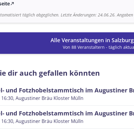
seite
north_east
tomatisiert täglich abgeglichen. Letzte Änderungen: 24.06.26. Angabe
Alle Veranstaltungen in Salzbur
Von 88 Veranstaltern - täglich aktual
ie dir auch gefallen könnten
l- und Fotzhobelstammtisch im Augustiner B
 16:30
, Augustiner Bräu Kloster Mülln
l- und Fotzhobelstammtisch im Augustiner B
 16:30
, Augustiner Bräu Kloster Mülln