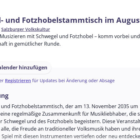
- und Fotzhobelstammtisch im Augus
n
Salzburger Volkskultur
 Musizieren mit Schwegel und Fotzhobel – komm vorbei und s
aft in gemütlicher Runde.
lender hinzufügen
er
Registrieren
für Updates bei Änderung oder Absage
ung
 und Fotzhobelstammtisch, der am 13. November 2035 um 
st eine regelmäßige Zusammenkunft für Musikliebhaber, die s
er Schwegel und des Fotzhobels begeistern. Diese Veransta
n alle, die Freude an traditioneller Volksmusik haben und ihr
m Spiel mit diesen Instrumenten vertiefen oder neu entdeck