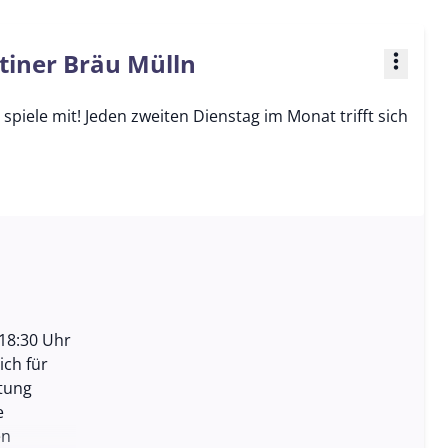
tiner Bräu Mülln
more_vert
piele mit! Jeden zweiten Dienstag im Monat trifft sich
18:30 Uhr
ich für
ltung
e
en