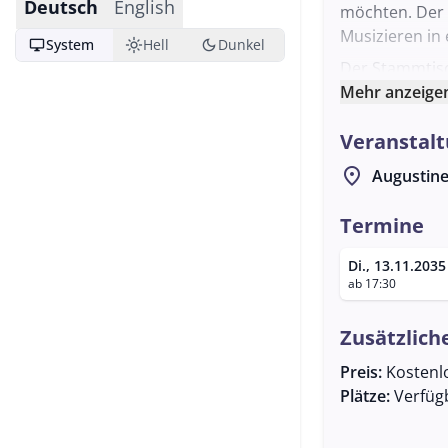
Deutsch
English
möchten. Der 
Musizieren in
desktop_windows
light_mode
dark_mode
System
Hell
Dunkel
Der Stammtisc
Teilnehmende
Mehr anzeige
musikalischen
Veranstalt
Augustiner Br
Das Schlappst
location_on
Augustine
idealen Rahme
Interessierte
Termine
Stammtisch fu
Di., 13.11.2035
Mail unter
inf
ab 17:30
hervorragende
und sich mit 
Zusätzlich
Preis:
Kostenl
Plätze:
Verfüg