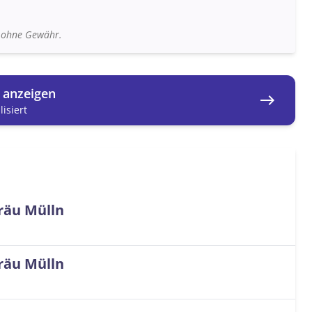
n ohne Gewähr.
g anzeigen
east
isiert
räu Mülln
räu Mülln