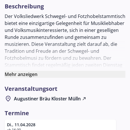
Beschreibung
Der Volksliedwerk Schwegel- und Fotzhobelstammtisch
bietet eine einzigartige Gelegenheit für Musikliebhaber
und Volksmusikinteressierte, sich in einer geselligen
Runde zusammenzufinden und gemeinsam zu
musizieren. Diese Veranstaltung zielt darauf ab, die
Tradition und Freude an der Schwegel- und
Fotzhobelmusi zu fördern und zu bewahren. Der
Stammtisch findet regelmäßig jeden zweiten Dienstag
im Monat statt und lädt alle Interessierten ein, ihre
Mehr anzeigen
Instrumente mitzubringen und Teil dieser lebendigen
kulturellen Erfahrung zu werden.
Veranstaltungsort
Der Schwegel, eine Form der Querflöte, und der
location_on
Augustiner Bräu Kloster Mülln
north_east
Fotzhobel, auch bekannt als Mundharmonika, stehen
im Mittelpunkt dieser musikalischen Zusammenkünfte.
Termine
Die Teilnehmer haben die Möglichkeit, sowohl ihr
Können zu präsentieren als auch von anderen zu
Di., 11.04.2028
ab 16:30