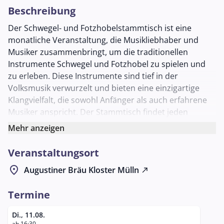
Beschreibung
Der Schwegel- und Fotzhobelstammtisch ist eine
monatliche Veranstaltung, die Musikliebhaber und
Musiker zusammenbringt, um die traditionellen
Instrumente Schwegel und Fotzhobel zu spielen und
zu erleben. Diese Instrumente sind tief in der
Volksmusik verwurzelt und bieten eine einzigartige
Klangvielfalt, die sowohl Anfänger als auch erfahrene
Musiker anspricht. Der Stammtisch findet jeden
zweiten Dienstag im Monat statt und lädt Teilnehmer
Mehr anzeigen
jeden Niveaus ein, sich musikalisch auszuprobieren
und voneinander zu lernen.
Veranstaltungsort
Der Schwegel, ein traditionelles Blasinstrument, und
location_on
Augustiner Bräu Kloster Mülln
north_east
der Fotzhobel, besser bekannt als Mundharmonika,
sind bekannt für ihren charakteristischen Klang, der in
Termine
der Volksmusik geschätzt wird. Die Veranstaltung zielt
darauf ab, diese Instrumente und die damit
Di., 11.08.
ab 16:30