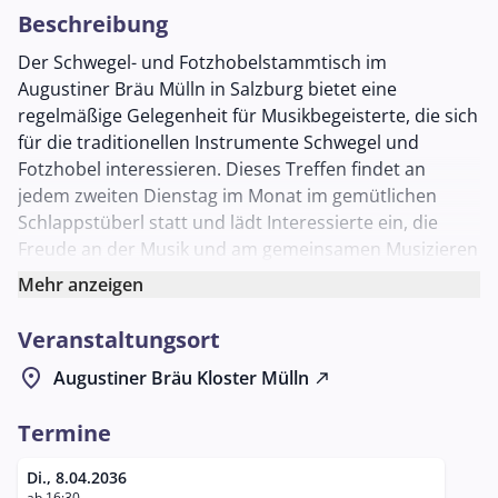
Beschreibung
Der Schwegel- und Fotzhobelstammtisch im
Augustiner Bräu Mülln in Salzburg bietet eine
regelmäßige Gelegenheit für Musikbegeisterte, die sich
für die traditionellen Instrumente Schwegel und
Fotzhobel interessieren. Dieses Treffen findet an
jedem zweiten Dienstag im Monat im gemütlichen
Schlappstüberl statt und lädt Interessierte ein, die
Freude an der Musik und am gemeinsamen Musizieren
haben. Am 8. April 2036 um 18:30 Uhr wird der nächste
Mehr anzeigen
Stammtisch abgehalten.
Veranstaltungsort
Beim Stammtisch haben Teilnehmer die Möglichkeit,
sich über Techniken und Stücke auszutauschen sowie
location_on
Augustiner Bräu Kloster Mülln
north_east
gemeinsam zu musizieren. Die Schwegel, eine
historische Flöte, und der Fotzhobel, eine traditionelle
Termine
Ziehharmonika, stehen im Mittelpunkt des Abends.
Diese Instrumente sind tief in der volksmusikalischen
Di., 8.04.2036
ab 16:30