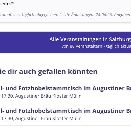
seite
north_east
tomatisiert täglich abgeglichen. Letzte Änderungen: 24.06.26. Angabe
Alle Veranstaltungen in Salzbur
Von 88 Veranstaltern - täglich aktual
ie dir auch gefallen könnten
l- und Fotzhobelstammtisch im Augustiner B
 17:30
, Augustiner Bräu Kloster Mülln
l- und Fotzhobelstammtisch im Augustiner B
 17:30
, Augustiner Bräu Kloster Mülln