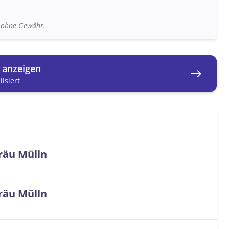
n ohne Gewähr.
g anzeigen
east
isiert
räu Mülln
räu Mülln