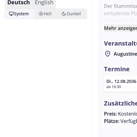
Deutsch
English
Der Stammtisc
einladende Pl
desktop_windows
light_mode
dark_mode
System
Hell
Dunkel
ihre musikali
erweitern, ne
Mehr anzeige
Abend ist gep
Veranstalt
Möglichkeit gi
Die Veranstal
location_on
Augustine
Verfügung ste
bereitzustelle
Termine
für seine war
Di., 12.08.2036
diese musikal
ab 16:30
Stammtisch ei
Gemeinschafts
Zusätzlich
Preis:
Kostenl
Plätze:
Verfüg