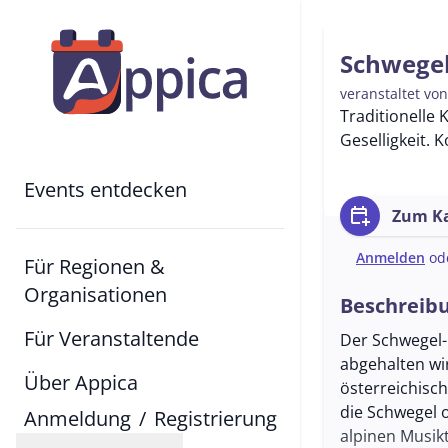
Schwegel
veranstaltet vo
Traditionelle 
Geselligkeit. 
Events entdecken
calendar_add_on
Zum Ka
Anmelden
od
Für Regionen &
Organisationen
Beschreib
Für Veranstaltende
Der Schwegel-
abgehalten wir
Über Appica
österreichisch
die Schwegel o
Anmeldung
/
Registrierung
alpinen Musikt