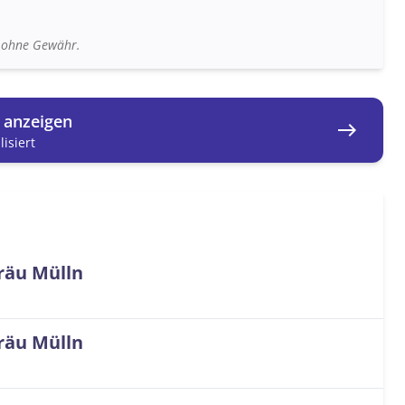
n ohne Gewähr.
g anzeigen
east
isiert
räu Mülln
räu Mülln