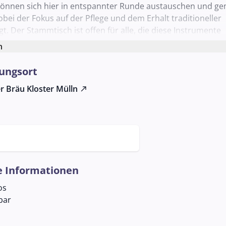
 können sich hier in entspannter Runde austauschen und 
bei der Fokus auf der Pflege und dem Erhalt traditioneller
gt. Der Stammtisch ist offen für alle, die diese Instrumente
der Interesse daran haben, sie zu erlernen. Georg Laimer s
n
er zur Verfügung und kann für weitere Informationen konta
 Veranstaltung fördert nicht nur das musikalische Können 
ungsort
ondern auch das gesellschaftliche Miteinander und die Freu
r Bräu Kloster Mülln
north_east
e Informationen
os
bar