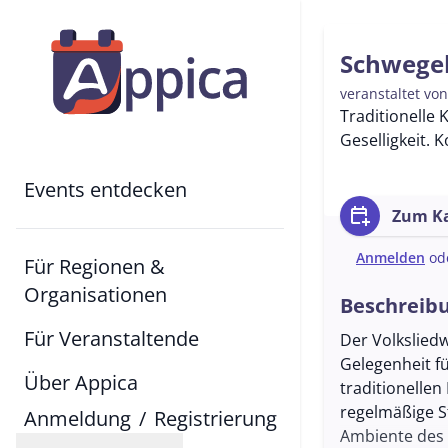
Schwegel
veranstaltet vo
Traditionelle 
Geselligkeit. 
Events entdecken
calendar_add_on
Zum Ka
Anmelden
od
Für Regionen &
Organisationen
Beschreib
Für Veranstaltende
Der Volkslied
Gelegenheit f
Über Appica
traditionelle
regelmäßige S
Anmeldung
/
Registrierung
Ambiente des 