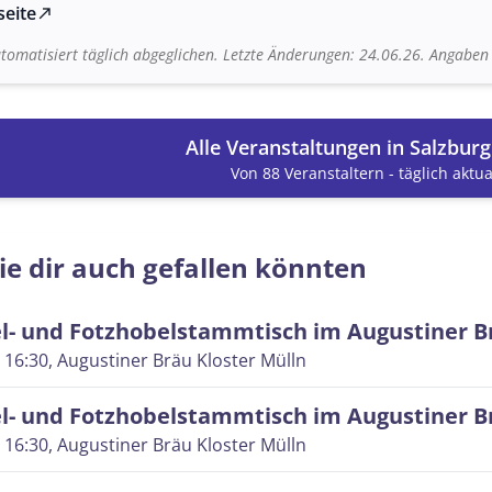
seite
north_east
tomatisiert täglich abgeglichen. Letzte Änderungen: 24.06.26. Angabe
Alle Veranstaltungen in Salzbur
Von 88 Veranstaltern - täglich aktual
ie dir auch gefallen könnten
l- und Fotzhobelstammtisch im Augustiner B
 16:30
, Augustiner Bräu Kloster Mülln
l- und Fotzhobelstammtisch im Augustiner B
 16:30
, Augustiner Bräu Kloster Mülln