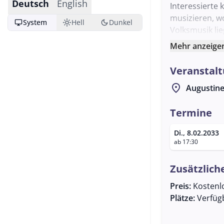
Deutsch
English
Interessierte
musizieren, wo
desktop_windows
light_mode
dark_mode
System
Hell
Dunkel
Volksmusik lie
beherrschen o
Mehr anzeige
Ansprechpartn
werden. Diese
Veranstalt
Teilnehmer, s
location_on
Augustine
Musik.
Termine
Di., 8.02.2033
ab 17:30
Zusätzlich
Preis:
Kostenl
Plätze:
Verfüg