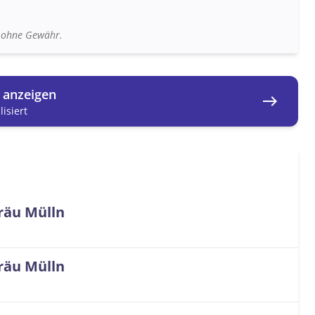
n ohne Gewähr.
g anzeigen
east
isiert
räu Mülln
räu Mülln