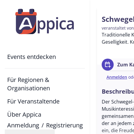
Schwegel
veranstaltet vo
Traditionelle 
Geselligkeit. 
Events entdecken
calendar_add_on
Zum Ka
Anmelden
od
Für Regionen &
Organisationen
Beschreib
Für Veranstaltende
Der Schwegel-
Musikinteressi
Über Appica
gemeinsamen M
der an jedem 
Anmeldung
/
Registrierung
ein, die Freu