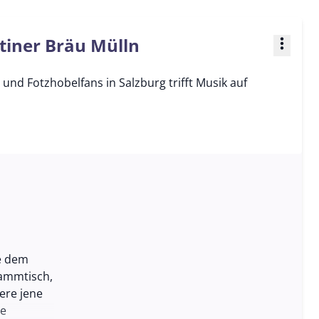
tiner Bräu Mülln
more_vert
und Fotzhobelfans in Salzburg trifft Musik auf
de dem
tammtisch,
ere jene
se