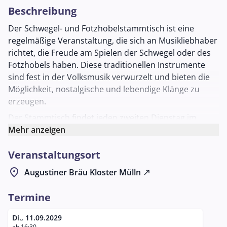
Beschreibung
Der Schwegel- und Fotzhobelstammtisch ist eine
regelmäßige Veranstaltung, die sich an Musikliebhaber
richtet, die Freude am Spielen der Schwegel oder des
Fotzhobels haben. Diese traditionellen Instrumente
sind fest in der Volksmusik verwurzelt und bieten die
Möglichkeit, nostalgische und lebendige Klänge zu
erzeugen.
Der Stammtisch findet jeden zweiten Dienstag im
Monat statt und bietet eine entspannte Atmosphäre
Mehr anzeigen
für Musiker und Interessierte, die sich zum
Veranstaltungsort
gemeinsamen Musizieren treffen. Es ist eine Plattform
für Austausch und gemeinsames Lernen, die die
location_on
Augustiner Bräu Kloster Mülln
north_east
Gemeinschaft und den kulturellen Austausch unter
den Teilnehmern fördert.
Termine
Der Veranstaltungsort ist das Augustiner Bräu Mülln in
Di., 11.09.2029
Salzburg, ein traditionsreiches Wirtshaus, das für seine
ab 16:30