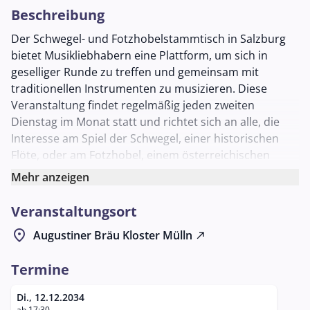
Beschreibung
Der Schwegel- und Fotzhobelstammtisch in Salzburg
bietet Musikliebhabern eine Plattform, um sich in
geselliger Runde zu treffen und gemeinsam mit
traditionellen Instrumenten zu musizieren. Diese
Veranstaltung findet regelmäßig jeden zweiten
Dienstag im Monat statt und richtet sich an alle, die
Interesse am Spiel der Schwegel, einer historischen
Flöte, oder am Fotzhobel, einem österreichischen
Akkordeon, haben.
Mehr anzeigen
Der Stammtisch wird im Augustiner Bräu Mülln, einem
Veranstaltungsort
der traditionsreichsten Brauhäuser Salzburgs, im
Schlappstüberl abgehalten. Diese einladende
location_on
Augustiner Bräu Kloster Mülln
north_east
Umgebung schafft den idealen Rahmen, um die Klänge
dieser Volksinstrumente in einer entspannten
Termine
Atmosphäre zu genießen. Teilnehmende haben die
Möglichkeit, sich über musikalische Techniken
Di., 12.12.2034
ab 17:30