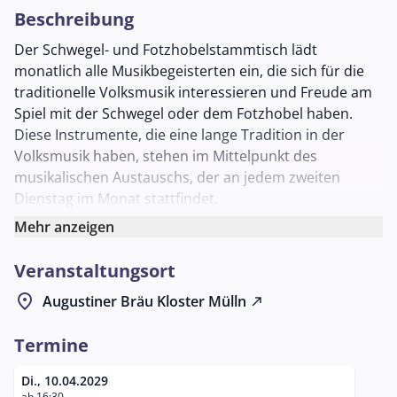
Beschreibung
Der Schwegel- und Fotzhobelstammtisch lädt
monatlich alle Musikbegeisterten ein, die sich für die
traditionelle Volksmusik interessieren und Freude am
Spiel mit der Schwegel oder dem Fotzhobel haben.
Diese Instrumente, die eine lange Tradition in der
Volksmusik haben, stehen im Mittelpunkt des
musikalischen Austauschs, der an jedem zweiten
Dienstag im Monat stattfindet.
Der Stammtisch bietet sowohl Anfängern als auch
Mehr anzeigen
erfahrenen Musikern eine Plattform, um in geselliger
Veranstaltungsort
Runde zu musizieren. Teilnehmer haben die
Möglichkeit, neue Stücke zu erlernen, ihr Repertoire zu
location_on
Augustiner Bräu Kloster Mülln
north_east
erweitern und sich gegenseitig mit musikalischen Tipps
und Tricks zu unterstützen. Diese musikalische
Termine
Zusammenkunft fördert nicht nur das gemeinsame
Musizieren, sondern auch den Austausch von
Di., 10.04.2029
ab 16:30