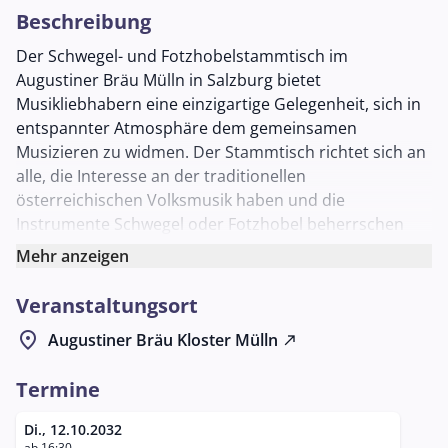
Beschreibung
Der Schwegel- und Fotzhobelstammtisch im
Augustiner Bräu Mülln in Salzburg bietet
Musikliebhabern eine einzigartige Gelegenheit, sich in
entspannter Atmosphäre dem gemeinsamen
Musizieren zu widmen. Der Stammtisch richtet sich an
alle, die Interesse an der traditionellen
österreichischen Volksmusik haben und die
Instrumente Schwegel oder Fotzhobel beherrschen
oder kennenlernen möchten.
Mehr anzeigen
Der Schwegel ist ein traditionelles Holzblasinstrument,
Veranstaltungsort
das in der Volksmusik häufig verwendet wird, während
der Fotzhobel, besser bekannt als Mundharmonika,
location_on
Augustiner Bräu Kloster Mülln
north_east
ebenfalls tief in der Volksmusiktradition verwurzelt ist.
Beide Instrumente bieten eine Vielzahl von
Termine
Möglichkeiten, gemeinsam in einer Gruppe zu
musizieren und dabei neue Melodien und Techniken
Di., 12.10.2032
ab 16:30