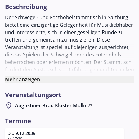
Beschreibung
Der Schwegel- und Fotzhobelstammtisch in Salzburg
bietet eine einzigartige Gelegenheit für Musikliebhaber
und Interessierte, sich in einer geselligen Runde zu
treffen und gemeinsam zu musizieren. Diese
Veranstaltung ist speziell auf diejenigen ausgerichtet,
die das Spielen der Schwegel oder des Fotzhobels
beherrschen oder erlernen möchten. Der Stammtisch
fördert den Austausch von Erfahrungen und Techniken
unter den Teilnehmenden und schafft eine Plattform,
Mehr anzeigen
um traditionelle Volksmusik in einem entspannten und
einladenden Umfeld zu genießen und zu pflegen.
Veranstaltungsort
Der Stammtisch findet regelmäßig an jedem zweiten
location_on
Augustiner Bräu Kloster Mülln
north_east
Dienstag im Monat statt und bietet damit eine
kontinuierliche Möglichkeit, sich mit Gleichgesinnten
Termine
zu treffen und die eigene musikalische Fertigkeit zu
vertiefen. Die Veranstaltung wird im Augustiner Bräu
Di., 9.12.2036
ab 17:30