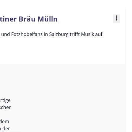
tiner Bräu Mülln
more_vert
und Fotzhobelfans in Salzburg trifft Musik auf
rtige
scher
 dem
n der