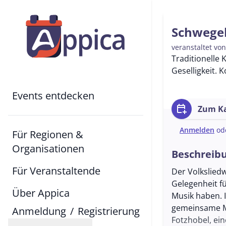
Schwegel
veranstaltet vo
Traditionelle 
Geselligkeit. 
Events entdecken
calendar_add_on
Zum Ka
Anmelden
od
Für Regionen &
Organisationen
Beschreib
Für Veranstaltende
Der Volkslied
Gelegenheit fü
Über Appica
Musik haben. 
gemeinsame Mu
Anmeldung
/
Registrierung
Fotzhobel, ei