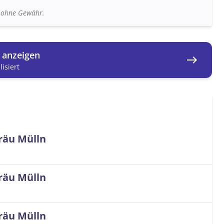
n ohne Gewähr.
g anzeigen
east
isiert
räu Mülln
räu Mülln
räu Mülln