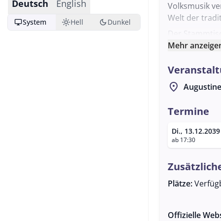
Deutsch
English
Volksmusik ve
Welt der tradi
desktop_windows
light_mode
dark_mode
System
Hell
Dunkel
Der Stammtisc
lädt alle Inte
Mehr anzeige
oder erfahren
Veranstalt
auszutausche
Möglichkeit, 
location_on
Augustine
und sich dabe
Der Veranstalt
Termine
historischen 
Di., 13.12.2039
musikalischen 
ab 17:30
Miteinander i
kulturellen L
Zusätzlich
Laimer für we
Plätze:
Verfüg
Offizielle Web