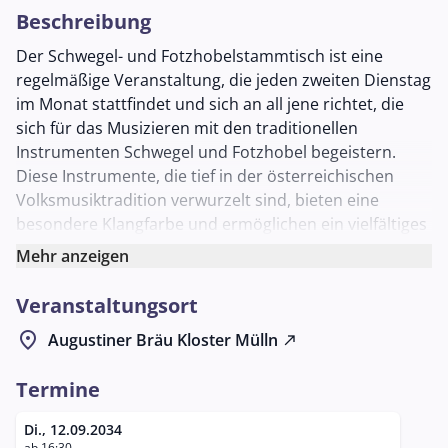
Beschreibung
Der Schwegel- und Fotzhobelstammtisch ist eine
regelmäßige Veranstaltung, die jeden zweiten Dienstag
im Monat stattfindet und sich an all jene richtet, die
sich für das Musizieren mit den traditionellen
Instrumenten Schwegel und Fotzhobel begeistern.
Diese Instrumente, die tief in der österreichischen
Volksmusiktradition verwurzelt sind, bieten eine
besondere Klangfarbe und ermöglichen ein vielfältiges
musikalisches Erleben.
Mehr anzeigen
Im Augustiner Bräu Mülln, einem der ältesten und
Veranstaltungsort
bekanntesten Brauhäuser Salzburgs, wird die
Veranstaltung in der stimmungsvollen Umgebung des
location_on
Augustiner Bräu Kloster Mülln
north_east
Schlappstüberls abgehalten. Hier können
Musikliebhaber in geselliger Runde ihre Fertigkeiten
Termine
präsentieren, gemeinsam musizieren und sich über
musikalische Themen austauschen. Der Stammtisch
Di., 12.09.2034
ab 16:30