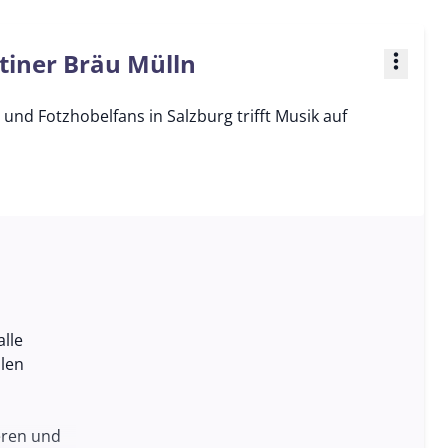
tiner Bräu Mülln
more_vert
und Fotzhobelfans in Salzburg trifft Musik auf
lle
llen
eren und