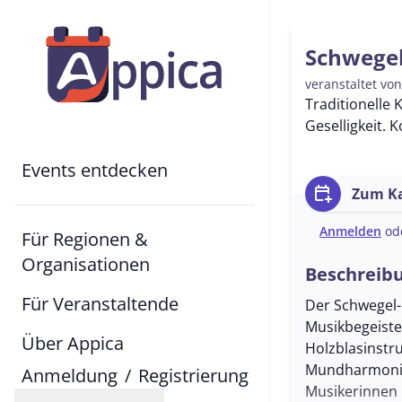
Schwegel
veranstaltet vo
Traditionelle 
Geselligkeit. 
Events entdecken
calendar_add_on
Zum Ka
Anmelden
od
Für Regionen &
Organisationen
Beschreib
Für Veranstaltende
Der Schwegel-
Musikbegeiste
Über Appica
Holzblasinstr
Mundharmonika
Anmeldung
/
Registrierung
Musikerinnen 