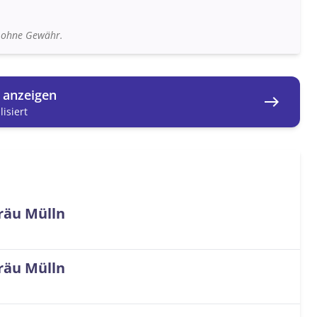
n ohne Gewähr.
g anzeigen
east
isiert
räu Mülln
räu Mülln