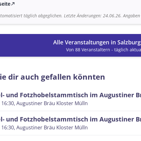
seite
north_east
tomatisiert täglich abgeglichen. Letzte Änderungen: 24.06.26. Angabe
Alle Veranstaltungen in Salzbur
Von 88 Veranstaltern - täglich aktual
ie dir auch gefallen könnten
l- und Fotzhobelstammtisch im Augustiner B
 16:30
, Augustiner Bräu Kloster Mülln
l- und Fotzhobelstammtisch im Augustiner B
 16:30
, Augustiner Bräu Kloster Mülln