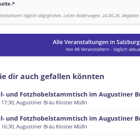
seite
north_east
tomatisiert täglich abgeglichen. Letzte Änderungen: 24.06.26. Angabe
Alle Veranstaltungen in Salzbur
Von 88 Veranstaltern - täglich aktual
ie dir auch gefallen könnten
l- und Fotzhobelstammtisch im Augustiner B
 17:30
, Augustiner Bräu Kloster Mülln
l- und Fotzhobelstammtisch im Augustiner B
 16:30
, Augustiner Bräu Kloster Mülln