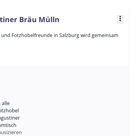
tiner Bräu Mülln
more_vert
l- und Fotzhobelfreunde in Salzburg wird gemeinsam
 alle
otzhobel
ugustiner
mmtisch
musizieren