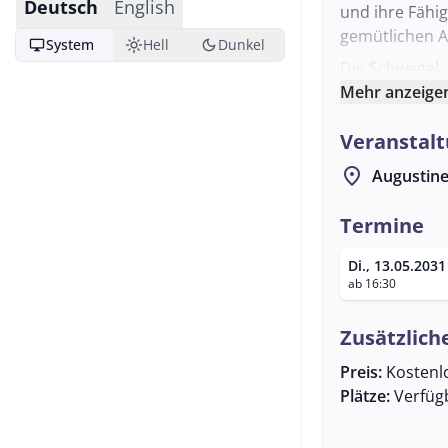
Deutsch
English
und ihre Fähi
gemütlichen
desktop_windows
light_mode
dark_mode
System
Hell
Dunkel
Die Schwegel, 
Mundharmonika
Mehr anzeige
werden. Teiln
Veranstalt
der Stammtisch
Können zu tei
location_on
Augustine
Die Veranstalt
und Fragen zur
Termine
E-Mail an ihn
Di., 13.05.2031
nicht nur musi
ab 16:30
Atmosphäre be
Zusätzlich
Preis:
Kostenl
Plätze:
Verfüg