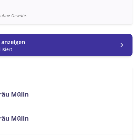
n ohne Gewähr.
g anzeigen
east
isiert
räu Mülln
räu Mülln