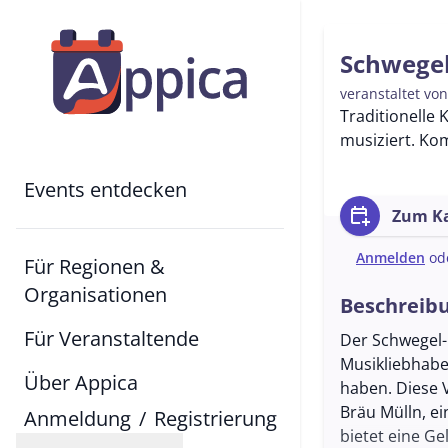
Schwegel
veranstaltet vo
Traditionelle
musiziert. Kom
Events entdecken
calendar_add_on
Zum Ka
Anmelden
od
Für Regionen &
Organisationen
Beschreib
Für Veranstaltende
Der Schwegel-
Musikliebhabe
Über Appica
haben. Diese 
Bräu Mülln, e
Anmeldung
/
Registrierung
bietet eine G