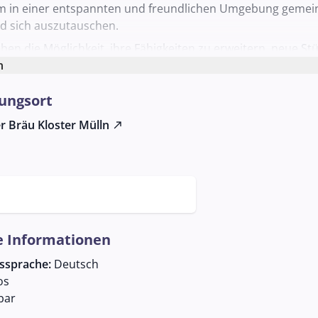
 in einer entspannten und freundlichen Umgebung gemei
d sich auszutauschen.
en die Möglichkeit, ihre Fähigkeiten zu erweitern, neue St
n und sich mit anderen Musikern zu vernetzen. Diese Vera
n
alle Interessierten, unabhängig von ihrem Erfahrungsgrad od
ungsort
 Vorbildung. Der Schwegel- und Fotzhobelstammtisch finde
 Dienstag im Monat im charmanten Schlappstüberl des Aug
r Bräu Kloster Mülln
north_east
Salzburg statt. Dieser historische Ort trägt mit seiner gemü
r besonderen Stimmung des Treffens bei.
ird der Stammtisch von Georg Laimer, der als Ansprechpart
mationen und Anmeldungen zur Verfügung steht. Interessier
eladen, sich mit ihm in Verbindung zu setzen, um mehr über 
 zu erfahren. Der Schwegel- und Fotzhobelstammtisch biete
e Informationen
 Gelegenheit, die Tradition dieser besonderen Instrument
emeinsam mit Gleichgesinnten zu erleben.
gssprache:
Deutsch
os
bar