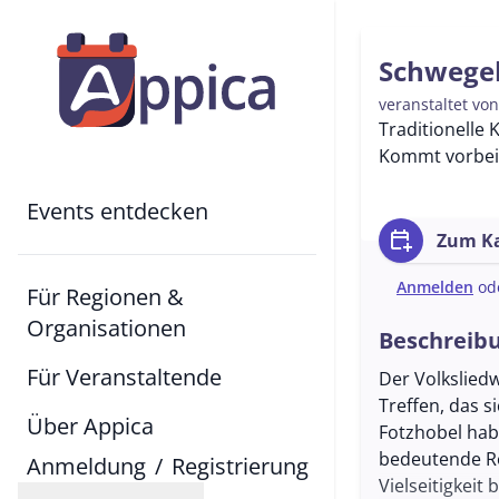
Schwegel
veranstaltet vo
Traditionelle
Kommt vorbei 
Events entdecken
calendar_add_on
Zum Ka
Anmelden
od
Für Regionen &
Organisationen
Beschreib
Für Veranstaltende
Der Volkslied
Treffen, das s
Über Appica
Fotzhobel habe
bedeutende Rol
Anmeldung
/
Registrierung
Vielseitigkei