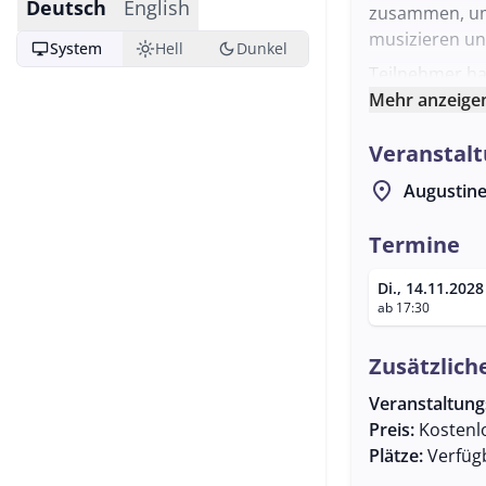
Deutsch
English
zusammen, um
musizieren un
desktop_windows
light_mode
dark_mode
System
Hell
Dunkel
Teilnehmer hab
kennenzulerne
Mehr anzeige
ist offen für 
Veranstalt
musikalischen
jedem zweiten
location_on
Augustine
Bräu Mülln in 
Atmosphäre zu
Termine
Organisiert w
Di., 14.11.2028
weitere Infor
ab 17:30
herzlich eing
Veranstaltung
Zusätzlich
hervorragende
pflegen und g
Veranstaltun
Preis:
Kostenl
Plätze:
Verfüg