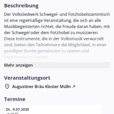
Beschreibung
Der Volksliedwerk Schwegel- und Fotzhobelstammtisch
ist eine regelmäßige Veranstaltung, die sich an alle
Musikbegeisterten richtet, die Freude daran haben, mit
der Schwegel oder dem Fotzhobel zu musizieren.
Diese Instrumente, die in der Volksmusik verwurzelt
sind, bieten den Teilnehmern die Möglichkeit, in einer
geselligen Runde gemeinsam zu spielen und
voneinander zu lernen.
Der Stammtisch findet an jedem zweiten Dienstag im
Mehr anzeigen
Monat im Augustiner Bräu Mülln in Salzburg statt,
Veranstaltungsort
einem traditionsreichen Brauereigasthaus, das für
seine gemütliche Atmosphäre bekannt ist. Im
location_on
Augustiner Bräu Kloster Mülln
north_east
Schlappstüberl, einem der charmanten Räume des
Bräuhauses, kommen Musikliebhaber zusammen, um
Termine
in entspannter Umgebung ihre musikalischen
Fähigkeiten zu pflegen und zu erweitern.
Di., 9.07.2030
ab 16:30