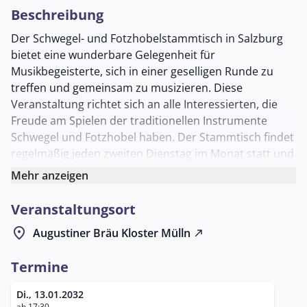
Beschreibung
Der Schwegel- und Fotzhobelstammtisch in Salzburg
bietet eine wunderbare Gelegenheit für
Musikbegeisterte, sich in einer geselligen Runde zu
treffen und gemeinsam zu musizieren. Diese
Veranstaltung richtet sich an alle Interessierten, die
Freude am Spielen der traditionellen Instrumente
Schwegel und Fotzhobel haben. Der Stammtisch findet
regelmäßig jeden zweiten Dienstag im Monat statt und
bietet sowohl Anfängern als auch erfahrenen Musikern
Mehr anzeigen
die Möglichkeit, ihr Können zu zeigen und neue
Techniken zu erlernen.
Veranstaltungsort
Der Stammtisch findet im historischen Ambiente des
location_on
Augustiner Bräu Kloster Mülln
north_east
Augustiner Bräu Mülln, im Schlappstüberl, statt. Dieser
Veranstaltungsort ist bekannt für seine gemütliche
Termine
Atmosphäre und seine lange Tradition im Herzen von
Salzburg. Musikliebhaber können hier in entspannter
Di., 13.01.2032
ab 17:30