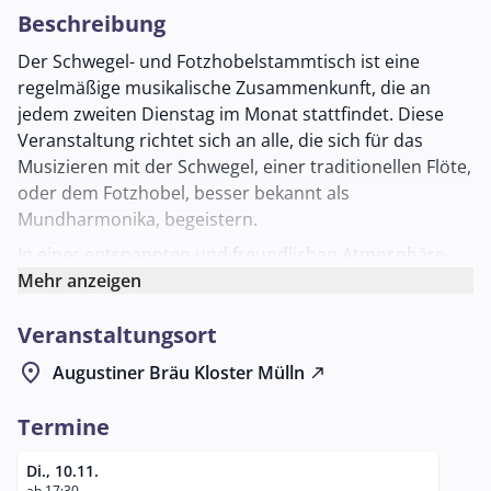
Beschreibung
Der Schwegel- und Fotzhobelstammtisch ist eine
regelmäßige musikalische Zusammenkunft, die an
jedem zweiten Dienstag im Monat stattfindet. Diese
Veranstaltung richtet sich an alle, die sich für das
Musizieren mit der Schwegel, einer traditionellen Flöte,
oder dem Fotzhobel, besser bekannt als
Mundharmonika, begeistern.
In einer entspannten und freundlichen Atmosphäre
haben die Teilnehmer die Gelegenheit, gemeinsam
Mehr anzeigen
Musik zu machen, sich auszutauschen und
Veranstaltungsort
voneinander zu lernen. Der Stammtisch ist offen für
Musiker aller Erfahrungsstufen und bietet eine
location_on
Augustiner Bräu Kloster Mülln
north_east
hervorragende Möglichkeit, neue Techniken zu
erlernen und die eigene Spielweise zu verfeinern. Der
Termine
Spaß an der Musik und das gemeinsame Erleben
stehen im Vordergrund.
Di., 10.11.
ab 17:30