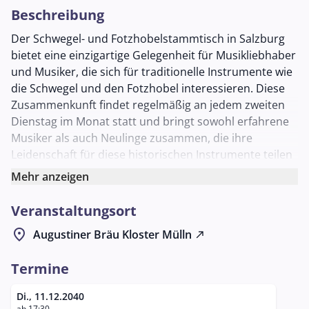
Beschreibung
Der Schwegel- und Fotzhobelstammtisch in Salzburg
bietet eine einzigartige Gelegenheit für Musikliebhaber
und Musiker, die sich für traditionelle Instrumente wie
die Schwegel und den Fotzhobel interessieren. Diese
Zusammenkunft findet regelmäßig an jedem zweiten
Dienstag im Monat statt und bringt sowohl erfahrene
Musiker als auch Neulinge zusammen, die ihre
Leidenschaft für diese historischen Instrumente teilen
möchten.
Mehr anzeigen
Der Stammtisch wird im gemütlichen Ambiente des
Veranstaltungsort
Augustiner Bräu Mülln, genauer gesagt im
Schlappstüberl, abgehalten. Diese traditionelle
location_on
Augustiner Bräu Kloster Mülln
north_east
Braustätte ist bekannt für ihre entspannte
Atmosphäre und bietet den idealen Rahmen für
Termine
musikalische Zusammenkünfte. Teilnehmer des
Stammtisches sind eingeladen, ihre eigenen
Di., 11.12.2040
ab 17:30