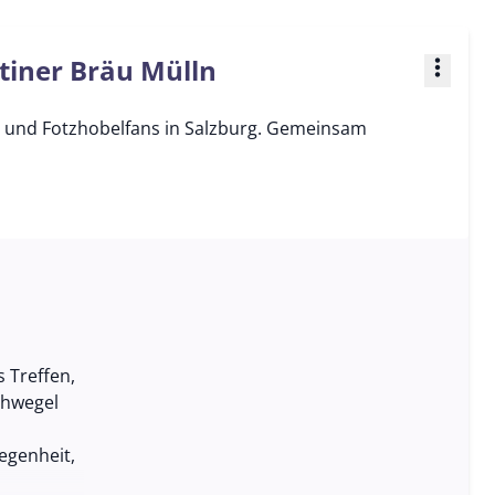
tiner Bräu Mülln
more_vert
- und Fotzhobelfans in Salzburg. Gemeinsam
 Treffen,
chwegel
egenheit,