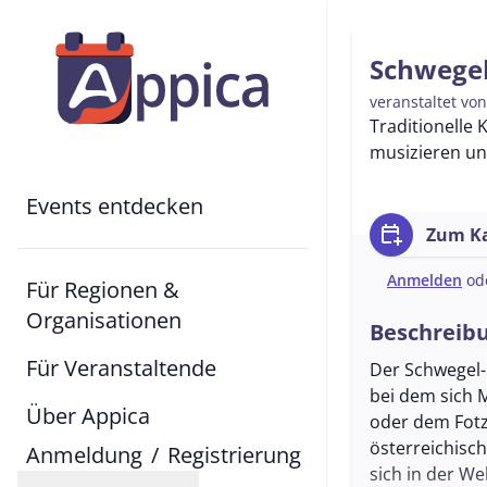
Schwegel
veranstaltet vo
Traditionelle
musizieren und
Events entdecken
calendar_add_on
Zum Ka
Anmelden
od
Für Regionen &
Organisationen
Beschreib
Für Veranstaltende
Der Schwegel-
bei dem sich
Über Appica
oder dem Fotzh
österreichisc
Anmeldung
/
Registrierung
sich in der We