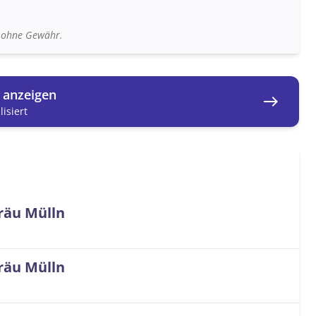
n ohne Gewähr.
g anzeigen
east
isiert
räu Mülln
räu Mülln