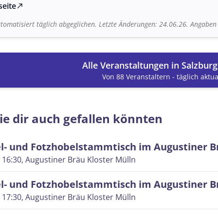
seite
north_east
tomatisiert täglich abgeglichen. Letzte Änderungen: 24.06.26. Angabe
Alle Veranstaltungen in Salzbur
Von 88 Veranstaltern - täglich aktual
ie dir auch gefallen könnten
l- und Fotzhobelstammtisch im Augustiner B
 16:30
, Augustiner Bräu Kloster Mülln
l- und Fotzhobelstammtisch im Augustiner B
 17:30
, Augustiner Bräu Kloster Mülln