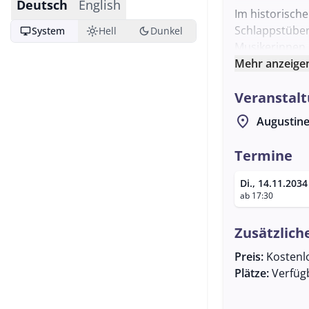
Deutsch
English
Im historisch
Schlappstüberl
desktop_windows
light_mode
dark_mode
System
Hell
Dunkel
Musikerinnen 
Vordergrund, 
Mehr anzeige
Ideen. Es ist
Veranstalt
Tradition der 
Die Veranstal
location_on
Augustine
alle Interessi
Musiker sind 
Termine
mitzubringen.
Di., 14.11.2034
Atmosphäre die
ab 17:30
Zusätzlich
Preis:
Kostenl
Plätze:
Verfüg