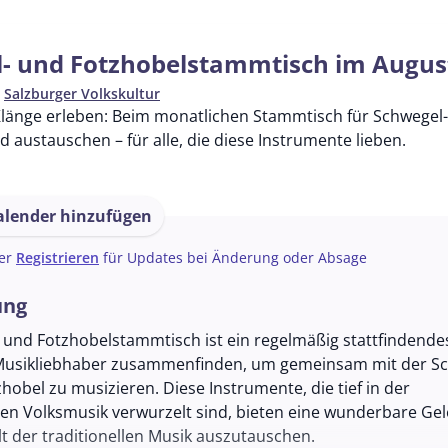
- und Fotzhobelstammtisch im Augus
n
Salzburger Volkskultur
 Klänge erleben: Beim monatlichen Stammtisch für Schwegel
 austauschen – für alle, die diese Instrumente lieben.
lender hinzufügen
er
Registrieren
für Updates bei Änderung oder Absage
ung
 und Fotzhobelstammtisch ist ein regelmäßig stattfindendes
 Musikliebhaber zusammenfinden, um gemeinsam mit der S
obel zu musizieren. Diese Instrumente, die tief in der
hen Volksmusik verwurzelt sind, bieten eine wunderbare Gel
lt der traditionellen Musik auszutauschen.