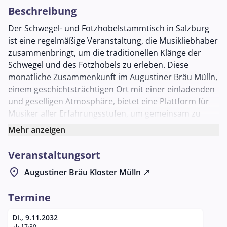
Beschreibung
Der Schwegel- und Fotzhobelstammtisch in Salzburg
ist eine regelmäßige Veranstaltung, die Musikliebhaber
zusammenbringt, um die traditionellen Klänge der
Schwegel und des Fotzhobels zu erleben. Diese
monatliche Zusammenkunft im Augustiner Bräu Mülln,
einem geschichtsträchtigen Ort mit einer einladenden
und geselligen Atmosphäre, bietet eine Plattform für
Musiker aller Erfahrungsstufen, um gemeinsam zu
musizieren und sich auszutauschen.
Mehr anzeigen
Die Schwegel, ein altes Blasinstrument, und der
Veranstaltungsort
Fotzhobel, besser bekannt als Mundharmonika, sind
zentrale Elemente der regionalen Volksmusik. Sie
location_on
Augustiner Bräu Kloster Mülln
north_east
bieten eine einzigartige Gelegenheit, in die klangliche
Vielfalt und die kulturellen Traditionen der Region
Termine
einzutauchen. Beim Stammtisch können die
Teilnehmer in entspannter Umgebung ihre
Di., 9.11.2032
ab 17:30