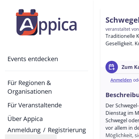
Schwegel
veranstaltet vo
Traditionelle 
Geselligkeit. 
Events entdecken
calendar_add_on
Zum Ka
Anmelden
od
Für Regionen &
Organisationen
Beschreib
Für Veranstaltende
Der Schwegel-
Dienstag im Mo
Über Appica
Schwegel oder
vor allem in 
Anmeldung
/
Registrierung
Möglichkeit, 