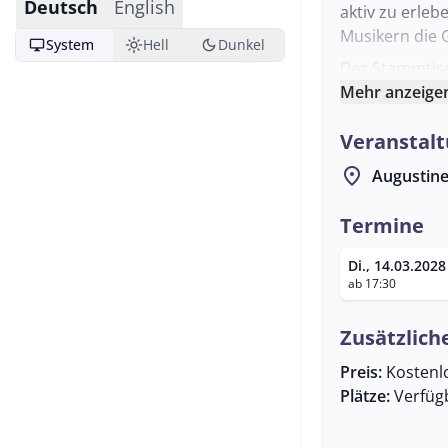
Deutsch
English
aktiv zu erle
Musikern die 
desktop_windows
light_mode
dark_mode
System
Hell
Dunkel
Der Stammtisc
einem Ort, de
Mehr anzeige
Tradition beka
Veranstalt
Teilnehmer ei
knüpfen und ih
location_on
Augustine
alle Interessi
Besonders her
Termine
kulturellen Au
Di., 14.03.2028
für Menschen,
ab 17:30
den Fotzhobel
Stammtisch wi
Zusätzlich
Verfügung steh
Preis:
Kostenl
Plätze:
Verfüg