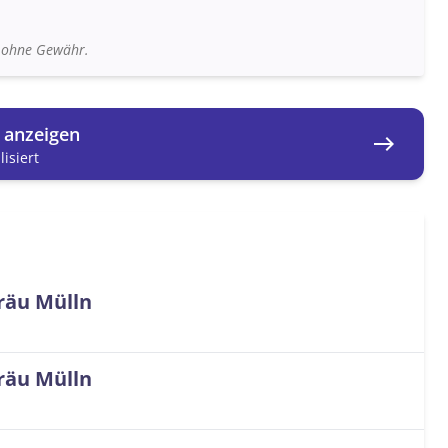
n ohne Gewähr.
g anzeigen
east
isiert
räu Mülln
räu Mülln