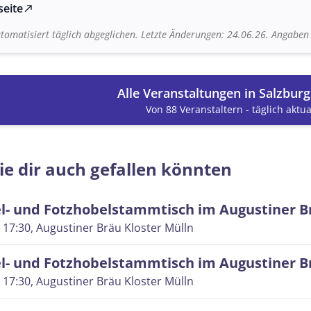
seite
north_east
tomatisiert täglich abgeglichen. Letzte Änderungen: 24.06.26. Angabe
Alle Veranstaltungen in Salzbur
Von 88 Veranstaltern - täglich aktual
ie dir auch gefallen könnten
l- und Fotzhobelstammtisch im Augustiner B
 17:30
, Augustiner Bräu Kloster Mülln
l- und Fotzhobelstammtisch im Augustiner B
 17:30
, Augustiner Bräu Kloster Mülln