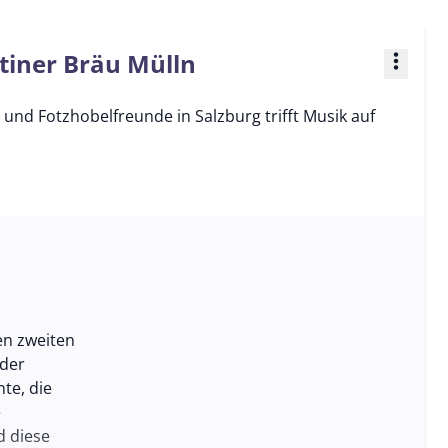
tiner Bräu Mülln
more_vert
und Fotzhobelfreunde in Salzburg trifft Musik auf
en zweiten
 der
te, die
e
d diese