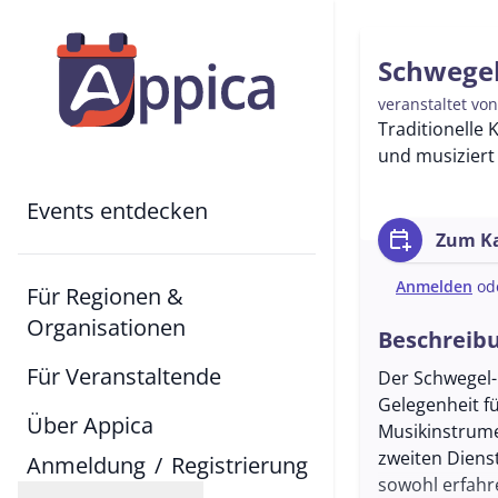
Schwegel
veranstaltet vo
Traditionelle
und musiziert
Events entdecken
calendar_add_on
Zum Ka
Anmelden
od
Für Regionen &
Organisationen
Beschreib
Für Veranstaltende
Der Schwegel-
Gelegenheit fü
Über Appica
Musikinstrume
zweiten Diens
Anmeldung
/
Registrierung
sowohl erfahr