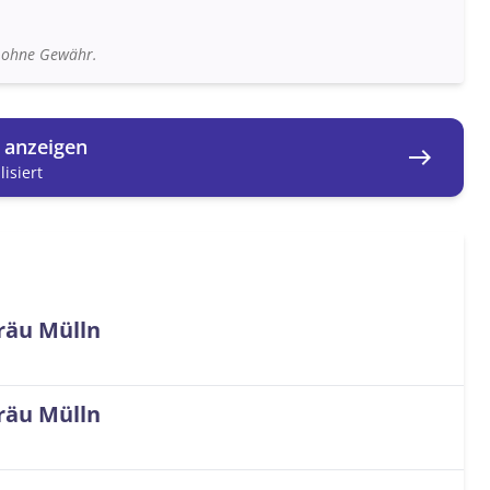
n ohne Gewähr.
g anzeigen
east
isiert
räu Mülln
räu Mülln