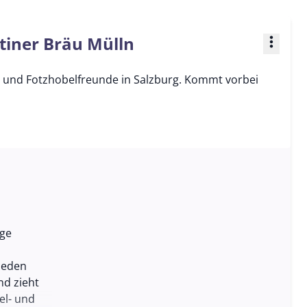
tiner Bräu Mülln
more_vert
- und Fotzhobelfreunde in Salzburg. Kommt vorbei
ige
jeden
nd zieht
el- und