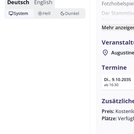
Deutsch
English
Fotzhobelspie
Der Stammtisc
desktop_windows
light_mode
dark_mode
System
Hell
Dunkel
Teilnehmer di
gemeinsam zu 
Mehr anzeige
Austausch von
Veranstalt
Vordergrund, 
Die Veranstal
location_on
Augustine
Verfügung steh
sind herzlich
Termine
Für das leibli
Di., 9.10.2035
Atmosphäre un
ab 16:30
Zusätzlich
Preis:
Kostenl
Plätze:
Verfüg