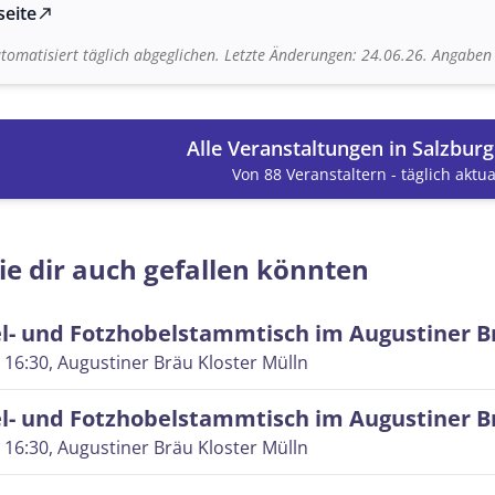
seite
north_east
tomatisiert täglich abgeglichen. Letzte Änderungen: 24.06.26. Angabe
Alle Veranstaltungen in Salzbur
Von 88 Veranstaltern - täglich aktual
ie dir auch gefallen könnten
l- und Fotzhobelstammtisch im Augustiner B
 16:30
, Augustiner Bräu Kloster Mülln
l- und Fotzhobelstammtisch im Augustiner B
 16:30
, Augustiner Bräu Kloster Mülln