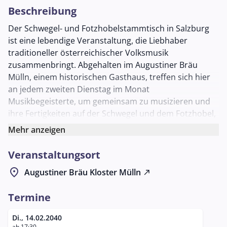
Beschreibung
Der Schwegel- und Fotzhobelstammtisch in Salzburg
ist eine lebendige Veranstaltung, die Liebhaber
traditioneller österreichischer Volksmusik
zusammenbringt. Abgehalten im Augustiner Bräu
Mülln, einem historischen Gasthaus, treffen sich hier
an jedem zweiten Dienstag im Monat
Musikbegeisterte, um gemeinsam zu musizieren und
ihre Fertigkeiten auf der Schwegel und dem Fotzhobel,
zwei traditionellen Musikinstrumenten, zu verfeinern.
Mehr anzeigen
Die Schwegel ist eine Form der Querflöte, die in der
Veranstaltungsort
Volksmusik weit verbreitet ist, während der Fotzhobel,
auch bekannt als Mundharmonika, ein beliebtes
location_on
Augustiner Bräu Kloster Mülln
north_east
Instrument in der alpenländischen Musik darstellt. Der
Stammtisch bietet eine offene und einladende
Termine
Atmosphäre, in der Teilnehmende aller
Erfahrungsstufen willkommen sind. Hier können sie
Di., 14.02.2040
ab 17:30