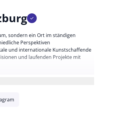
zburg
check
um, sondern ein Ort im ständigen
iedliche Perspektiven
kale und internationale Kunstschaffende
isionen und laufenden Projekte mit
tagram