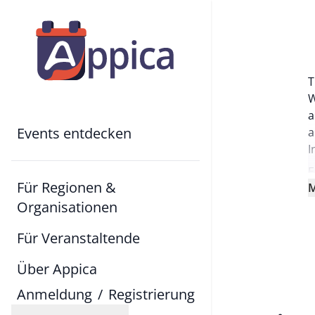
T
W
a
Events entdecken
a
I
E
Für Regionen &
M
Organisationen
Für Veranstaltende
Über Appica
Anmeldung
/
Registrierung