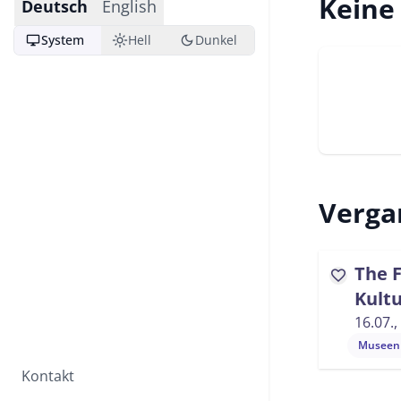
Keine
Deutsch
English
desktop_windows
light_mode
dark_mode
System
Hell
Dunkel
Verga
The F
favorite
Kultu
16.07.,
Museen 
Kontakt