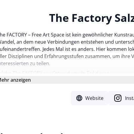
The Factory Sal
he FACTORY – Free Art Space ist kein gewöhnlicher Kunstra
andel, an dem neue Verbindungen entstehen und untersch
ufeinandertreffen. Jedes Mal ist es anders. Hier kommen lo
ller Disziplinen und Erfahrungsstufen zusammen, um ihre V
nteressierten zu teilen.
rlebe The FACTORY vor Ort und werde Teil davon.
ehr anzeigen
language
Website
Ins